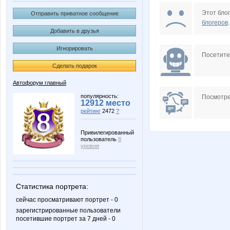
42
Этот блог
Отправить приватное сообщение
блогеров
.
Добавить в друзья
Игнорировать
Посетит
Сделать подарок
Автофорум главный
популярность:
Посмотре
12912 место
рейтинг
2472
?
Привилегированный
пользователь
8
уровня
Статистика портрета:
сейчас просматривают портрет - 0
зарегистрированные пользователи
посетившие портрет за 7 дней - 0