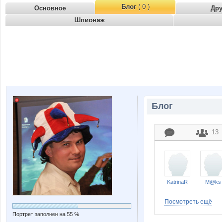
Блог
( 0 )
Основное
Др
Шпионаж
Блог
13
KatrinaR
M@ks
Посмотреть ещё
Портрет заполнен на 55 %